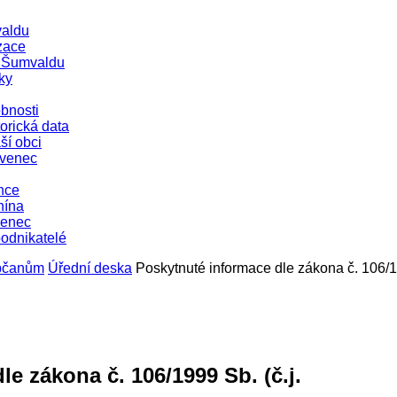
aldu
zace
e Šumvaldu
ky
bnosti
orická data
ší obci
evenec
nce
nína
venec
podnikatelé
občanům
Úřední deska
Poskytnuté informace dle zákona č. 106/
e zákona č. 106/1999 Sb. (č.j.