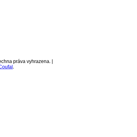
echna práva vyhrazena. |
Coufal
.