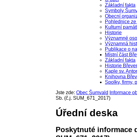
Základní fakta
Symboly Šumv
Obecní organi
Pohlednice z
Kulturní památ
Historie
Významné oso
Významná hist
Publikace o na
Místní část Bř
Základní fakta
Historie Břeve
Kaple sv. Anto
Knihovna Bře
Spolky, firmy, 
Jste zde:
Obec Šumvald
Informace 
Sb. (č.j. SUM_671_2017)
Úřední deska
Poskytnuté informace dl