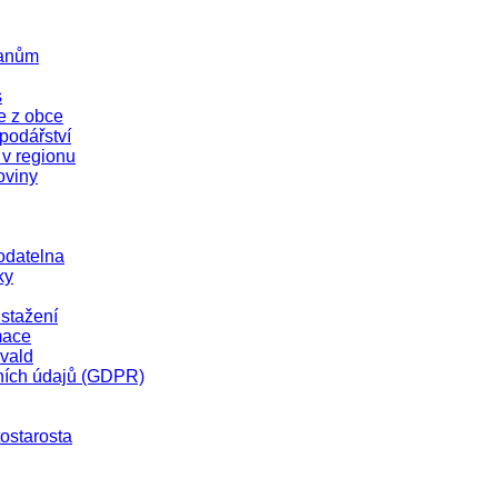
čanům
s
e z obce
odářství
 v regionu
oviny
odatelna
ky
stažení
mace
vald
ních údajů (GDPR)
tostarosta