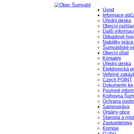
Úvod
Informace ob
Úřední deska
Obecní rozhla
Další informac
Odpadové hosp
Nabídky práce
Šumvaldské n
Obecní úřad
Kontakty
Úřední deska
Elektronická p
Veřejné zakáz
Czech POINT
Dokumenty ke 
Povinné infor
Knihovna Šum
Ochrana osob
Samospráva
Orgány obce
Starosta a mís
Zastupitelstvo
Komise
O obci