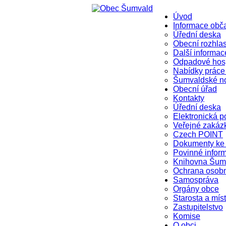
Úvod
Informace ob
Úřední deska
Obecní rozhla
Další informac
Odpadové hosp
Nabídky práce
Šumvaldské n
Obecní úřad
Kontakty
Úřední deska
Elektronická p
Veřejné zakáz
Czech POINT
Dokumenty ke 
Povinné infor
Knihovna Šum
Ochrana osob
Samospráva
Orgány obce
Starosta a mís
Zastupitelstvo
Komise
O obci