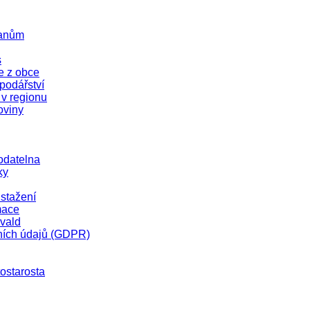
čanům
s
e z obce
odářství
 v regionu
oviny
odatelna
ky
stažení
mace
vald
ních údajů (GDPR)
tostarosta