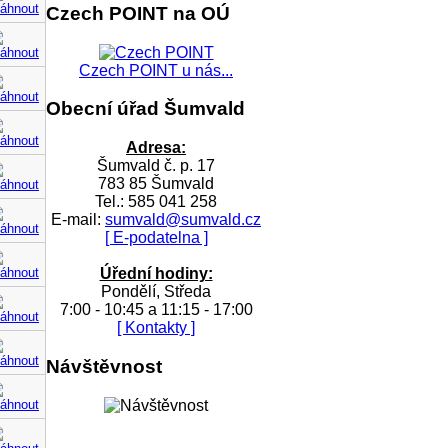
Czech POINT na OÚ
Czech POINT u nás...
Obecní úřad Šumvald
Adresa:
Šumvald č. p. 17
783 85 Šumvald
Tel.: 585 041 258
E-mail:
sumvald@sumvald.cz
[ E-podatelna ]
Úřední hodiny:
Pondělí, Středa
7:00 - 10:45 a 11:15 - 17:00
[ Kontakty ]
Návštěvnost