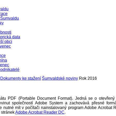
aldu
zace
e Šumvaldu
ky
bnosti
orická data
ší obci
evenec
nce
nína
venec
podnikatelé
Dokumenty ke stažení
Šumvaldské noviny
Rok 2016
mátu PDF (Portable Document Format). Jedná se o otevřený 
 vyvinut společností Adobe System a zachovává přesné formá
 nutné mít v počítači nainstalovaný program Adobe Acrobat 
e stránek
Adobe Acrobat Reader DC
.