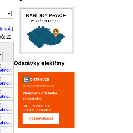
tupně
]
ů: 22
í
Odstávky elektřiny