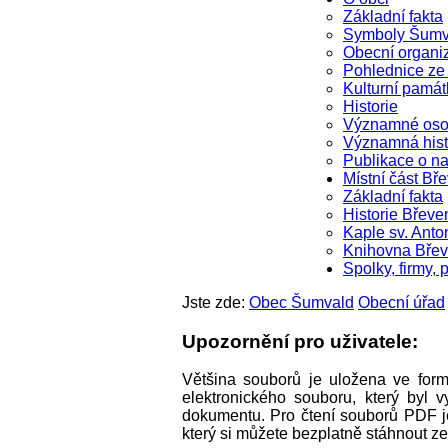
Základní fakta
Symboly Šumv
Obecní organi
Pohlednice z
Kulturní památ
Historie
Významné oso
Významná hist
Publikace o na
Místní část Bř
Základní fakta
Historie Břeve
Kaple sv. Anto
Knihovna Bře
Spolky, firmy, 
Jste zde:
Obec Šumvald
Obecní úřad
Upozornění pro uživatele:
Většina souborů je uložena ve for
elektronického souboru, který byl
dokumentu. Pro čtení souborů PDF je
který si můžete bezplatně stáhnout z