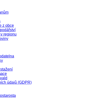
čanům
s
e z obce
odářství
 v regionu
oviny
odatelna
ky
stažení
mace
vald
ních údajů (GDPR)
tostarosta