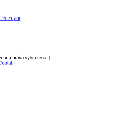
_2021.pdf
echna práva vyhrazena. |
Coufal
.