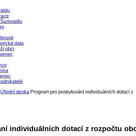
aldu
zace
e Šumvaldu
ky
bnosti
orická data
ší obci
evenec
nce
nína
venec
podnikatelé
Úřední deska
Program pro poskytování individuálních dotací z
í individuálních dotací z rozpočtu ob