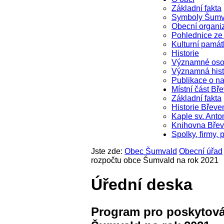
Základní fakta
Symboly Šumv
Obecní organi
Pohlednice z
Kulturní památ
Historie
Významné oso
Významná hist
Publikace o na
Místní část Bř
Základní fakta
Historie Břeve
Kaple sv. Anto
Knihovna Bře
Spolky, firmy, 
Jste zde:
Obec Šumvald
Obecní úřad
rozpočtu obce Šumvald na rok 2021
Úřední deska
Program pro poskytován