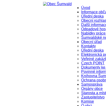
Úvod
Informace ob
Úřední deska
Obecní rozhla
Další informac
Odpadové hosp
Nabídky práce
Šumvaldské n
Obecní úřad
Kontakty
Úřední deska
Elektronická p
Veřejné zakáz
Czech POINT
Dokumenty ke 
Povinné infor
Knihovna Šum
Ochrana osob
Samospráva
Orgány obce
Starosta a mís
Zastupitelstvo
Komise
O obci