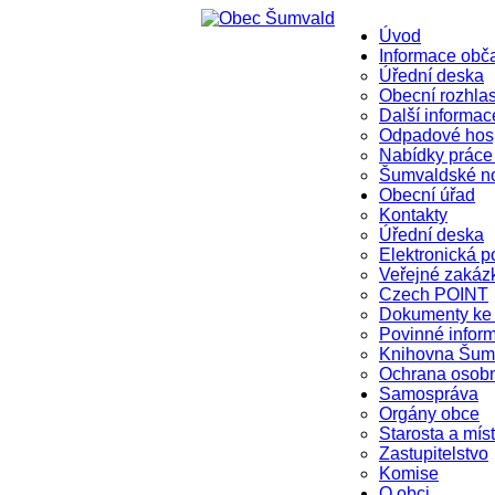
Úvod
Informace ob
Úřední deska
Obecní rozhla
Další informac
Odpadové hosp
Nabídky práce
Šumvaldské n
Obecní úřad
Kontakty
Úřední deska
Elektronická p
Veřejné zakáz
Czech POINT
Dokumenty ke 
Povinné infor
Knihovna Šum
Ochrana osob
Samospráva
Orgány obce
Starosta a mís
Zastupitelstvo
Komise
O obci