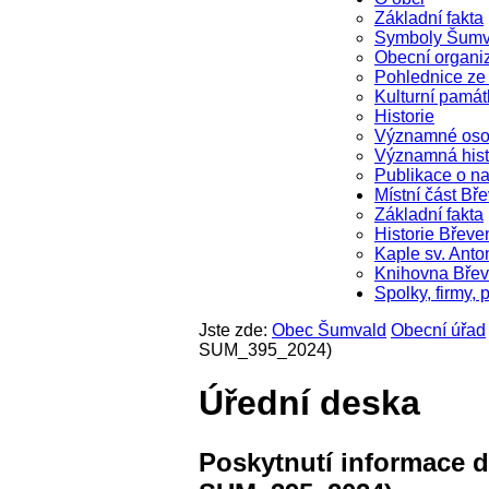
Základní fakta
Symboly Šumv
Obecní organi
Pohlednice z
Kulturní památ
Historie
Významné oso
Významná hist
Publikace o na
Místní část Bř
Základní fakta
Historie Břeve
Kaple sv. Anto
Knihovna Bře
Spolky, firmy, 
Jste zde:
Obec Šumvald
Obecní úřad
SUM_395_2024)
Úřední deska
Poskytnutí informace dl