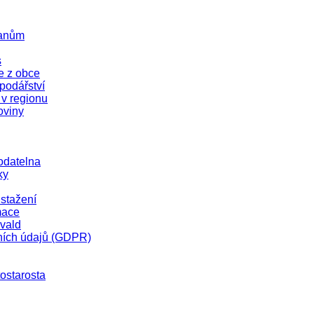
čanům
s
e z obce
odářství
 v regionu
oviny
odatelna
ky
stažení
mace
vald
ních údajů (GDPR)
tostarosta