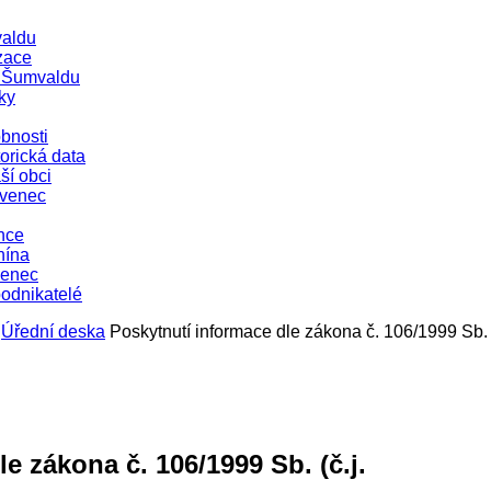
aldu
zace
e Šumvaldu
ky
bnosti
orická data
ší obci
evenec
nce
nína
venec
podnikatelé
Úřední deska
Poskytnutí informace dle zákona č. 106/1999 Sb. (
e zákona č. 106/1999 Sb. (č.j.