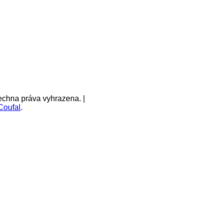
echna práva vyhrazena. |
Coufal
.