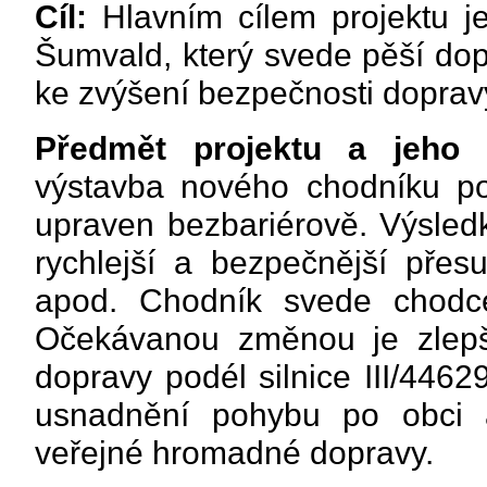
Cíl:
Hlavním cílem projektu je
Šumvald, který svede pěší dop
ke zvýšení bezpečnosti doprav
Předmět projektu a jeho 
výstavba nového chodníku pod
upraven bezbariérově. Výsle
rychlejší a bezpečnější přes
apod. Chodník svede chodce 
Očekávanou změnou je zlepše
dopravy podél silnice III/446
usnadnění pohybu po obci a
veřejné hromadné dopravy.