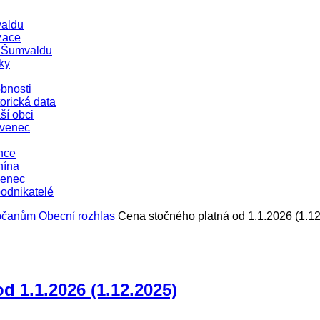
aldu
zace
e Šumvaldu
ky
bnosti
orická data
ší obci
evenec
nce
nína
venec
podnikatelé
občanům
Obecní rozhlas
Cena stočného platná od 1.1.2026 (1.1
d 1.1.2026 (1.12.2025)