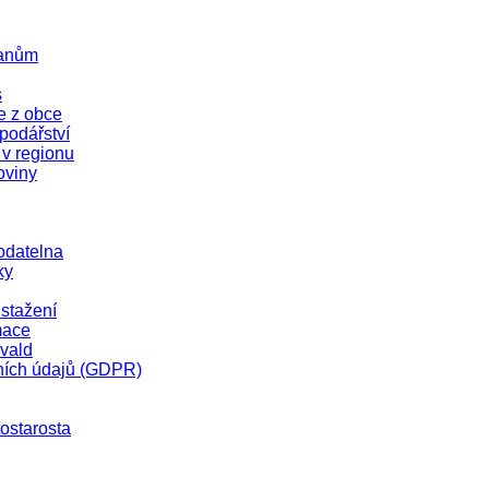
čanům
s
e z obce
odářství
 v regionu
oviny
odatelna
ky
stažení
mace
vald
ních údajů (GDPR)
tostarosta