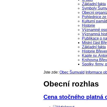
Základní fakta
Symboly Šumv
Obecní organi
Pohlednice z
Kulturní památ
Historie
Významné oso
Významná hist
Publikace o na
Místní část Bř
Základní fakta
Historie Břeve
Kaple sv. Anto
Knihovna Bře
Spolky, firmy, 
Jste zde:
Obec Šumvald
Informace 
Obecní rozhlas
Cena stočného platná o