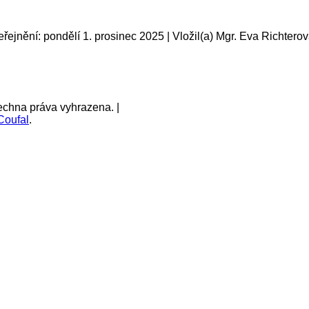
řejnění: pondělí 1. prosinec 2025 | Vložil(a) Mgr. Eva Richtero
echna práva vyhrazena. |
Coufal
.