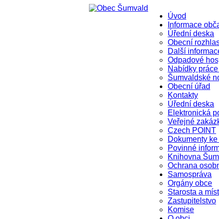
Úvod
Informace ob
Úřední deska
Obecní rozhla
Další informac
Odpadové hosp
Nabídky práce
Šumvaldské n
Obecní úřad
Kontakty
Úřední deska
Elektronická p
Veřejné zakáz
Czech POINT
Dokumenty ke 
Povinné infor
Knihovna Šum
Ochrana osob
Samospráva
Orgány obce
Starosta a mís
Zastupitelstvo
Komise
O obci