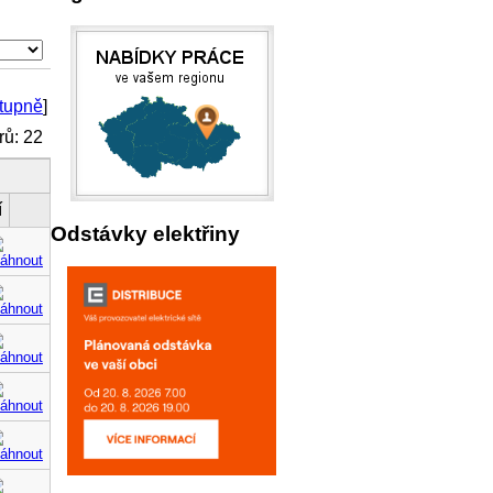
tupně
]
ů: 22
í
Odstávky elektřiny