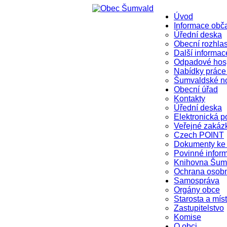
Úvod
Informace ob
Úřední deska
Obecní rozhla
Další informac
Odpadové hosp
Nabídky práce
Šumvaldské n
Obecní úřad
Kontakty
Úřední deska
Elektronická p
Veřejné zakáz
Czech POINT
Dokumenty ke 
Povinné infor
Knihovna Šum
Ochrana osob
Samospráva
Orgány obce
Starosta a mís
Zastupitelstvo
Komise
O obci