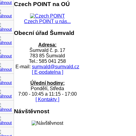
Czech POINT na OÚ
Czech POINT u nás...
Obecní úřad Šumvald
Adresa:
Šumvald č. p. 17
783 85 Šumvald
Tel.: 585 041 258
E-mail:
sumvald@sumvald.cz
[ E-podatelna ]
Úřední hodiny:
Pondělí, Středa
7:00 - 10:45 a 11:15 - 17:00
[ Kontakty ]
Návštěvnost