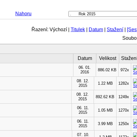
Nahoru
Řazení: Výchozí |
Titulek
|
Datum
|
Stažení
|
[Ses
Soubor
Datum
Velikost
Stažen
06. 01.
886.02 KB
972x
2016
08. 12.
1.22 MB
1282x
2015
08. 12.
892.62 KB
1249x
2015
06. 11.
1.05 MB
1270x
2015
06. 11.
3.99 MB
1250x
2015
07. 10.