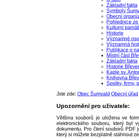
Základní fakta
Symboly Šumv
Obecní organi
Pohlednice z
Kulturní památ
Historie
Významné oso
Významná hist
Publikace o na
Místní část Bř
Základní fakta
Historie Břeve
Kaple sv. Anto
Knihovna Bře
Spolky, firmy, 
Jste zde:
Obec Šumvald
Obecní úřad
Upozornění pro uživatele:
Většina souborů je uložena ve for
elektronického souboru, který byl
dokumentu. Pro čtení souborů PDF je
který si můžete bezplatně stáhnout z