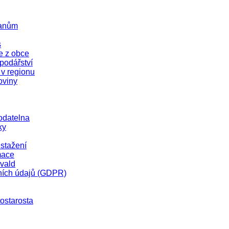
čanům
s
e z obce
odářství
 v regionu
oviny
odatelna
ky
stažení
mace
vald
ních údajů (GDPR)
tostarosta