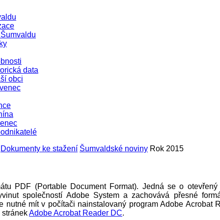
aldu
zace
e Šumvaldu
ky
bnosti
orická data
ší obci
evenec
nce
nína
venec
podnikatelé
Dokumenty ke stažení
Šumvaldské noviny
Rok 2015
mátu PDF (Portable Document Format). Jedná se o otevřený 
 vyvinut společností Adobe System a zachovává přesné formá
 nutné mít v počítači nainstalovaný program Adobe Acrobat 
e stránek
Adobe Acrobat Reader DC
.