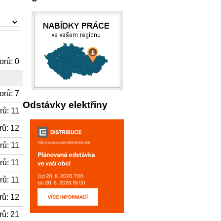
rů: 0
rů: 7
Odstávky elektřiny
ů: 11
ů: 12
ů: 11
ů: 11
ů: 11
ů: 12
ů: 21