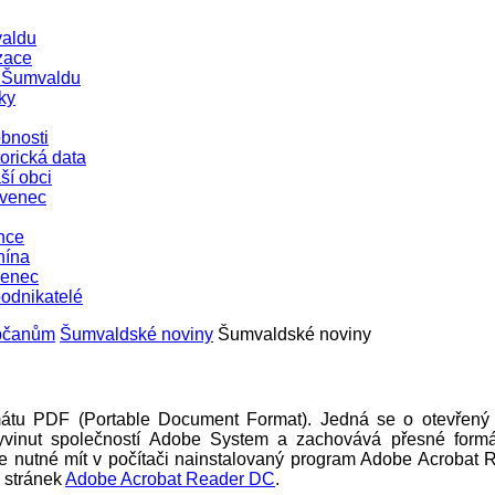
aldu
zace
e Šumvaldu
ky
bnosti
orická data
ší obci
evenec
nce
nína
venec
podnikatelé
občanům
Šumvaldské noviny
Šumvaldské noviny
mátu PDF (Portable Document Format). Jedná se o otevřený 
 vyvinut společností Adobe System a zachovává přesné formá
 nutné mít v počítači nainstalovaný program Adobe Acrobat 
e stránek
Adobe Acrobat Reader DC
.