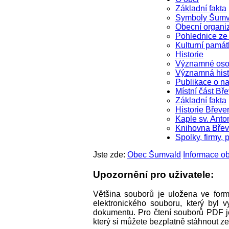
Základní fakta
Symboly Šumv
Obecní organi
Pohlednice z
Kulturní památ
Historie
Významné oso
Významná hist
Publikace o na
Místní část Bř
Základní fakta
Historie Břeve
Kaple sv. Anto
Knihovna Bře
Spolky, firmy, 
Jste zde:
Obec Šumvald
Informace 
Upozornění pro uživatele:
Většina souborů je uložena ve for
elektronického souboru, který byl
dokumentu. Pro čtení souborů PDF je
který si můžete bezplatně stáhnout z