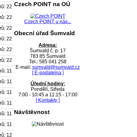
Czech POINT na OÚ
ů: 22
ů: 22
Czech POINT u nás...
ů: 22
Obecní úřad Šumvald
ů: 22
Adresa:
ů: 22
Šumvald č. p. 17
783 85 Šumvald
ů: 22
Tel.: 585 041 258
E-mail:
sumvald@sumvald.cz
ů: 11
[ E-podatelna ]
ů: 11
Úřední hodiny:
Pondělí, Středa
ů: 11
7:00 - 10:45 a 11:15 - 17:00
[ Kontakty ]
ů: 11
Návštěvnost
ů: 11
ů: 11
ů: 12