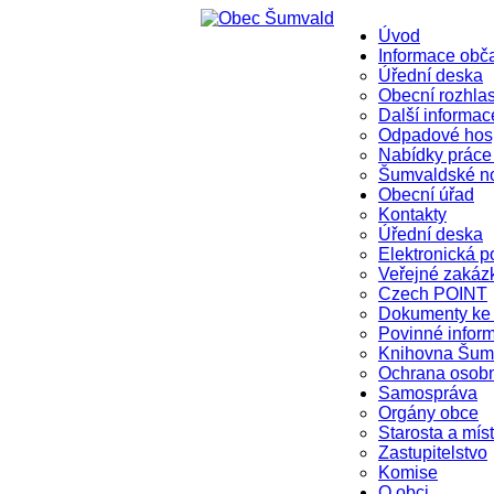
Úvod
Informace ob
Úřední deska
Obecní rozhla
Další informac
Odpadové hosp
Nabídky práce
Šumvaldské n
Obecní úřad
Kontakty
Úřední deska
Elektronická p
Veřejné zakáz
Czech POINT
Dokumenty ke 
Povinné infor
Knihovna Šum
Ochrana osob
Samospráva
Orgány obce
Starosta a mís
Zastupitelstvo
Komise
O obci