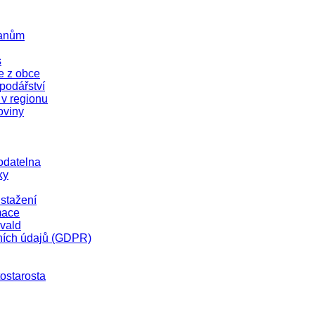
čanům
s
e z obce
odářství
 v regionu
oviny
odatelna
ky
stažení
mace
vald
ních údajů (GDPR)
tostarosta