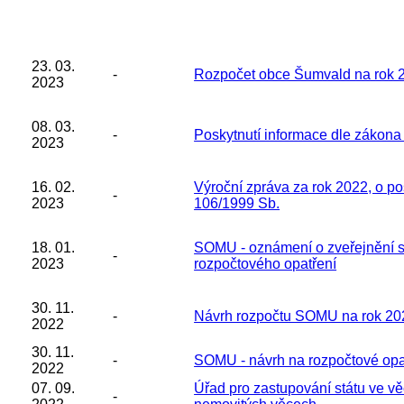
23. 03.
-
Rozpočet obce Šumvald na rok 
2023
08. 03.
-
Poskytnutí informace dle zákona
2023
16. 02.
Výroční zpráva za rok 2022, o po
-
2023
106/1999 Sb.
18. 01.
SOMU - oznámení o zveřejnění s
-
2023
rozpočtového opatření
30. 11.
-
Návrh rozpočtu SOMU na rok 20
2022
30. 11.
-
SOMU - návrh na rozpočtové opat
2022
07. 09.
Úřad pro zastupování státu ve v
-