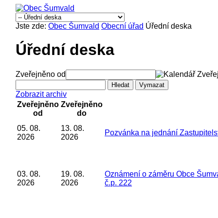
Jste zde:
Obec Šumvald
Obecní úřad
Úřední deska
Úřední deska
Zveřejněno od
Zveře
Zobrazit archiv
Zveřejněno
Zveřejněno
od
do
05. 08.
13. 08.
Pozvánka na jednání Zastupitels
2026
2026
03. 08.
19. 08.
Oznámení o záměru Obce Šumval
2026
2026
č.p. 222