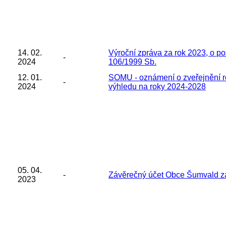
14. 02.
Výroční zpráva za rok 2023, o po
-
2024
106/1999 Sb.
12. 01.
SOMU - oznámení o zveřejnění r
-
2024
výhledu na roky 2024-2028
05. 04.
-
Závěrečný účet Obce Šumvald za
2023