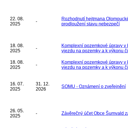
22. 08.
Rozhodnutí hejtmana Olomouckéh
-
2025
prodloužení stavu nebezpečí
18. 08.
Komplexní pozemkové úpravy v k
-
2025
vjezdu na pozemky a k výkonu či
18. 08.
Komplexní pozemkové úpravy v k
-
2025
vjezdu na pozemky a k výkonu či
16. 07.
31. 12.
SOMU - Oznámení o zveřejnění
2025
2026
26. 05.
-
Závěrečný účet Obce Šumvald z
2025