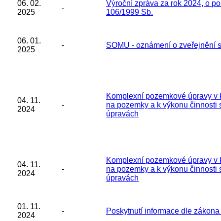
06. 02.
Výroční zpráva za rok 2024, o po
-
2025
106/1999 Sb.
06. 01.
-
SOMU - oznámení o zveřejnění s
2025
Komplexní pozemkové úpravy v k.
04. 11.
-
na pozemky a k výkonu činnosti 
2024
úpravách
Komplexní pozemkové úpravy v k.
04. 11.
-
na pozemky a k výkonu činnosti 
2024
úpravách
01. 11.
-
Poskytnutí informace dle zákona
2024